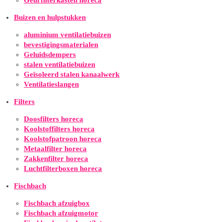
Geurfilterkasten horeca
Buizen en hulpstukken
aluminium ventilatiebuizen
bevestigingsmaterialen
Geluidsdempers
stalen ventilatiebuizen
Geïsoleerd stalen kanaalwerk
Ventilatieslangen
Filters
Doosfilters horeca
Koolstoffilters horeca
Koolstofpatroon horeca
Metaalfilter horeca
Zakkenfilter horeca
Luchtfilterboxen horeca
Fischbach
Fischbach afzuigbox
Fischbach afzuigmotor