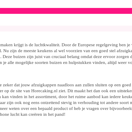
aken krijgt is de luchtkwaliteit. Door de Europese regelgeving ben je v
eel. Nu zijn de meeste keukens al wel voorzien van een goed stel afzuig
 Deze buizen zijn juist van cruciaal belang omdat deze ervoor zorgen da
an je alle mogelijke soorten buizen en hulpstukken vinden, altijd weer v
 zeker dat jouw afzuigkappen naadloos aan zullen sluiten op een goed a
op de site van Horecaking.nl ziet. Dit maakt het dan ook een uitsteken
en kan vinden in het assortiment, door het ruime aanbod kan iedere keuk
maar zijn ook nog eens ontzettend stevig in verhouding tot andere soort
u meer weten over een bepaald product of heb je vragen over bijvoorbeeld
hone lucht kan creëren in het pand!