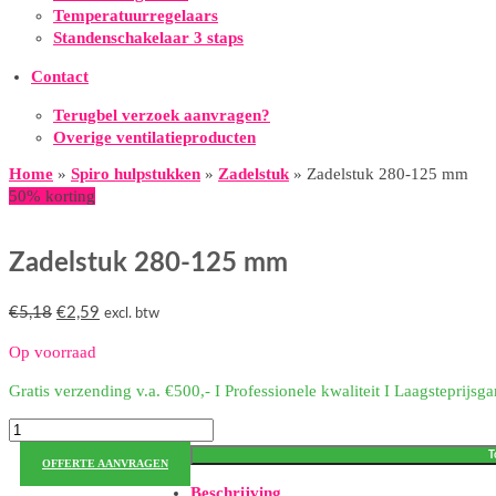
Temperatuurregelaars
Standenschakelaar 3 staps
Contact
Terugbel verzoek aanvragen?
Overige ventilatieproducten
Home
»
Spiro hulpstukken
»
Zadelstuk
»
Zadelstuk 280-125 mm
50% korting
Zadelstuk 280-125 mm
Oorspronkelijke
Huidige
€
5,18
€
2,59
excl. btw
prijs
prijs
Op voorraad
was:
is:
€5,18.
€2,59.
Gratis verzending v.a. €500,- I Professionele kwaliteit I Laagsteprijsga
Zadelstuk
280-
T
OFFERTE AANVRAGEN
125
Beschrijving
mm