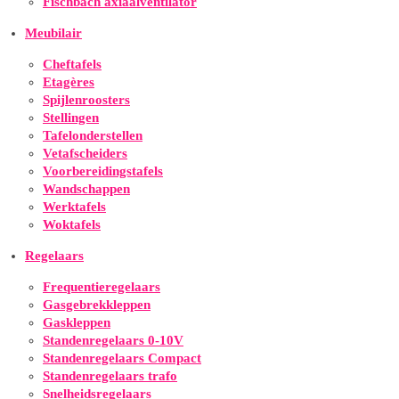
Fischbach axiaalventilator
Meubilair
Cheftafels
Etagères
Spijlenroosters
Stellingen
Tafelonderstellen
Vetafscheiders
Voorbereidingstafels
Wandschappen
Werktafels
Woktafels
Regelaars
Frequentieregelaars
Gasgebrekkleppen
Gaskleppen
Standenregelaars 0-10V
Standenregelaars Compact
Standenregelaars trafo
Snelheidsregelaars