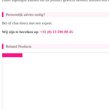
Enkel ingelogde klanten die dit product gekocht hebben, kunnen een 
Persoonlijk advies nodig?
Bel of chat direct met een expert.
Wij zijn te bereiken op:
+31 (0) 13 590 88 45
Related Products
50% korting