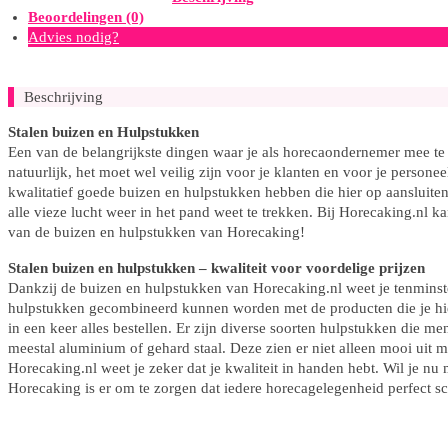
Beoordelingen (0)
aantal
Advies nodig?
Beschrijving
Stalen buizen en Hulpstukken
Een van de belangrijkste dingen waar je als horecaondernemer mee te m
natuurlijk, het moet wel veilig zijn voor je klanten en voor je person
kwalitatief goede buizen en hulpstukken hebben die hier op aansluiten.
alle vieze lucht weer in het pand weet te trekken. Bij Horecaking.nl k
van de buizen en hulpstukken van Horecaking!
Stalen buizen en hulpstukken – kwaliteit voor voordelige prijzen
Dankzij de buizen en hulpstukken van Horecaking.nl weet je tenminste
hulpstukken gecombineerd kunnen worden met de producten die je hier 
in een keer alles bestellen. Er zijn diverse soorten hulpstukken die m
meestal aluminium of gehard staal. Deze zien er niet alleen mooi uit 
Horecaking.nl weet je zeker dat je kwaliteit in handen hebt. Wil je n
Horecaking is er om te zorgen dat iedere horecagelegenheid perfect sc