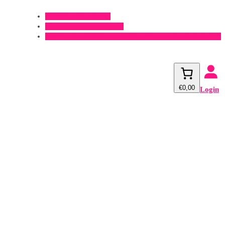
Offerte aanvragen?
Onderhoud aanvragen?
Gratis verzending v.a. €500,- (m.u.v. spirobuizen 3m)
€0,00
Login