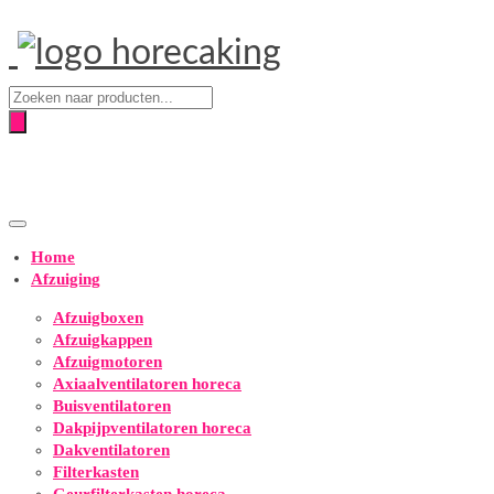
Producten
zoeken
Home
Afzuiging
Afzuigboxen
Afzuigkappen
Afzuigmotoren
Axiaalventilatoren horeca
Buisventilatoren
Dakpijpventilatoren horeca
Dakventilatoren
Filterkasten