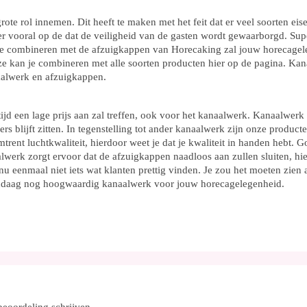
ote rol innemen. Dit heeft te maken met het feit dat er veel soorten eis
er vooral op de dat de veiligheid van de gasten wordt gewaarborgd. Super 
e combineren met de afzuigkappen van Horecaking zal jouw horecagelege
ze kan je combineren met alle soorten producten hier op de pagina. Kan
aalwerk en afzuigkappen.
jd een lage prijs aan zal treffen, ook voor het kanaalwerk. Kanaalwer
ers blijft zitten. In tegenstelling tot ander kanaalwerk zijn onze produc
mtrent luchtkwaliteit, hierdoor weet je dat je kwaliteit in handen heb
werk zorgt ervoor dat de afzuigkappen naadloos aan zullen sluiten, hier
 nu eenmaal niet iets wat klanten prettig vinden. Je zou het moeten zie
 vandaag nog hoogwaardig kanaalwerk voor jouw horecagelegenheid.