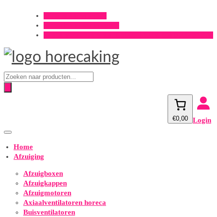
Offerte aanvragen?
Onderhoud aanvragen?
Gratis verzending v.a. €500,- (m.u.v. spirobuizen 3m)
Producten
zoeken
€0,00
Login
Home
Afzuiging
Afzuigboxen
Afzuigkappen
Afzuigmotoren
Axiaalventilatoren horeca
Buisventilatoren