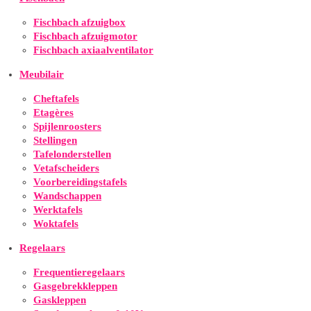
Fischbach afzuigbox
Fischbach afzuigmotor
Fischbach axiaalventilator
Meubilair
Cheftafels
Etagères
Spijlenroosters
Stellingen
Tafelonderstellen
Vetafscheiders
Voorbereidingstafels
Wandschappen
Werktafels
Woktafels
Regelaars
Frequentieregelaars
Gasgebrekkleppen
Gaskleppen