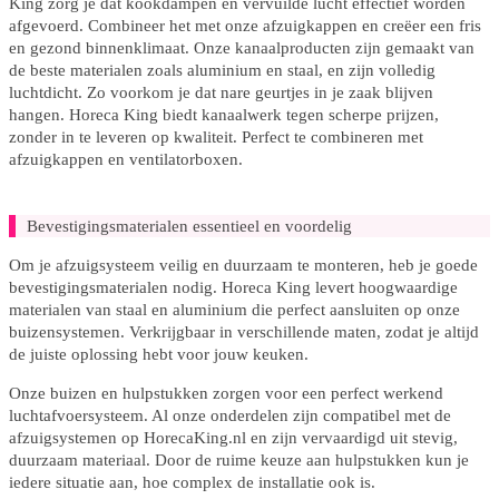
King zorg je dat kookdampen en vervuilde lucht effectief worden
afgevoerd. Combineer het met onze afzuigkappen en creëer een fris
en gezond binnenklimaat. Onze kanaalproducten zijn gemaakt van
de beste materialen zoals aluminium en staal, en zijn volledig
luchtdicht. Zo voorkom je dat nare geurtjes in je zaak blijven
hangen. Horeca King biedt kanaalwerk tegen scherpe prijzen,
zonder in te leveren op kwaliteit. Perfect te combineren met
afzuigkappen en ventilatorboxen.
Bevestigingsmaterialen essentieel en voordelig
Om je afzuigsysteem veilig en duurzaam te monteren, heb je goede
bevestigingsmaterialen nodig. Horeca King levert hoogwaardige
materialen van staal en aluminium die perfect aansluiten op onze
buizensystemen. Verkrijgbaar in verschillende maten, zodat je altijd
de juiste oplossing hebt voor jouw keuken.
Onze buizen en hulpstukken zorgen voor een perfect werkend
luchtafvoersysteem. Al onze onderdelen zijn compatibel met de
afzuigsystemen op HorecaKing.nl en zijn vervaardigd uit stevig,
duurzaam materiaal. Door de ruime keuze aan hulpstukken kun je
iedere situatie aan, hoe complex de installatie ook is.