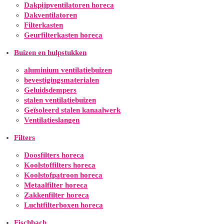
Dakpijpventilatoren horeca
Dakventilatoren
Filterkasten
Geurfilterkasten horeca
Buizen en hulpstukken
aluminium ventilatiebuizen
bevestigingsmaterialen
Geluidsdempers
stalen ventilatiebuizen
Geïsoleerd stalen kanaalwerk
Ventilatieslangen
Filters
Doosfilters horeca
Koolstoffilters horeca
Koolstofpatroon horeca
Metaalfilter horeca
Zakkenfilter horeca
Luchtfilterboxen horeca
Fischbach