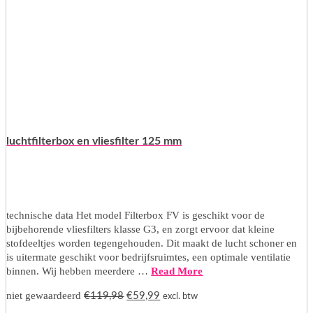
luchtfilterbox en vliesfilter 125 mm
technische data Het model Filterbox FV is geschikt voor de
bijbehorende vliesfilters klasse G3, en zorgt ervoor dat kleine
stofdeeltjes worden tegengehouden. Dit maakt de lucht schoner en
is uitermate geschikt voor bedrijfsruimtes, een optimale ventilatie
binnen. Wij hebben meerdere …
Read More
Oorspronkelijke
Huidige
niet gewaardeerd
€
119,98
€
59,99
excl. btw
prijs
prijs