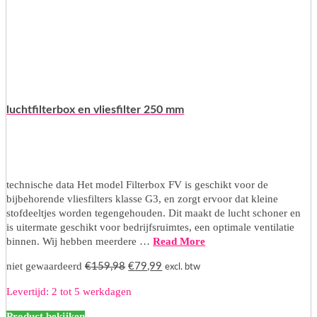
luchtfilterbox en vliesfilter 250 mm
technische data Het model Filterbox FV is geschikt voor de
bijbehorende vliesfilters klasse G3, en zorgt ervoor dat kleine
stofdeeltjes worden tegengehouden. Dit maakt de lucht schoner en
is uitermate geschikt voor bedrijfsruimtes, een optimale ventilatie
binnen. Wij hebben meerdere …
Read More
Oorspronkelijke
Huidige
niet gewaardeerd
€
159,98
€
79,99
excl. btw
prijs
prijs
Levertijd: 2 tot 5 werkdagen
was:
is:
€159,98.
€79,99.
Product bekijken