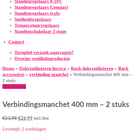
Standenregelaars 0-10V
Standenregelaars Compact
Standenregelaars trafo
Snelheidsregelaars
Temperatuurregelaars
Standenschakelaar 3 staps
Contact
Terugbel verzoek aanvragen?
Overige ventilatieproducten
Home
»
Dakventilatoren horeca
»
Ruck dakventilatoren
»
Ruck
accessoires
»
verbinding manchet
»
Verbindingsmanchet 400 mm –
2 stuks
50% korting
Verbindingsmanchet 400 mm – 2 stuks
Oorspronkelijke
Huidige
€
53,98
€
26,99
excl. btw
prijs
prijs
Levertijd: 2 werkdagen
was:
is: