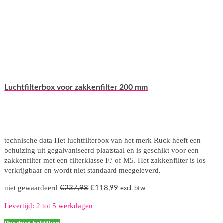
Luchtfilterbox voor zakkenfilter 200 mm
technische data Het luchtfilterbox van het merk Ruck heeft een
behuizing uit gegalvaniseerd plaatstaal en is geschikt voor een
zakkenfilter met een filterklasse F7 of M5. Het zakkenfilter is los
verkrijgbaar en wordt niet standaard meegeleverd.
Oorspronkelijke
Huidige
niet gewaardeerd
€
237,98
€
118,99
excl. btw
prijs
prijs
Levertijd: 2 tot 5 werkdagen
was:
is:
€237,98.
€118,99.