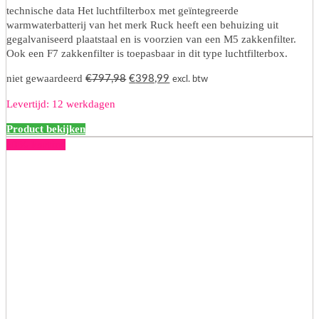
technische data Het luchtfilterbox met geïntegreerde
warmwaterbatterij van het merk Ruck heeft een behuizing uit
gegalvaniseerd plaatstaal en is voorzien van een M5 zakkenfilter.
Ook een F7 zakkenfilter is toepasbaar in dit type luchtfilterbox.
Oorspronkelijke
Huidige
niet gewaardeerd
€
797,98
€
398,99
excl. btw
prijs
prijs
Levertijd: 12 werkdagen
was:
is:
€797,98.
€398,99.
Product bekijken
50% korting