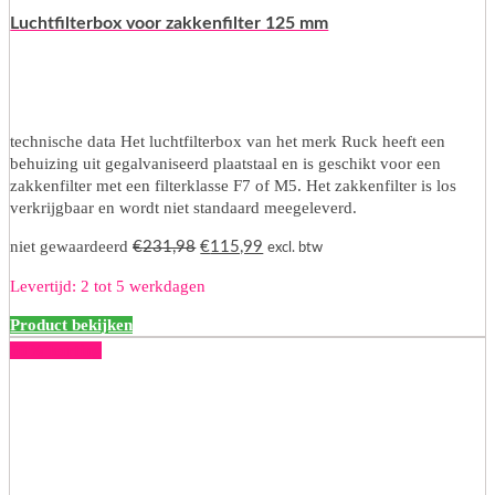
Luchtfilterbox voor zakkenfilter 125 mm
technische data Het luchtfilterbox van het merk Ruck heeft een
behuizing uit gegalvaniseerd plaatstaal en is geschikt voor een
zakkenfilter met een filterklasse F7 of M5. Het zakkenfilter is los
verkrijgbaar en wordt niet standaard meegeleverd.
Oorspronkelijke
Huidige
niet gewaardeerd
€
231,98
€
115,99
excl. btw
prijs
prijs
Levertijd: 2 tot 5 werkdagen
was:
is:
€231,98.
€115,99.
Product bekijken
50% korting