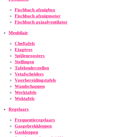
Fischbach afzuigbox
Fischbach afzuigmotor
Fischbach axiaalventilator
Meubilair
Cheftafels
Etagères
Spijlenroosters
Stellingen
Tafelonderstellen
Vetafscheiders
Voorbereidingstafels
Wandschappen
Werktafels
Woktafels
Regelaars
Frequentieregelaars
Gasgebrekkleppen
Gaskleppen