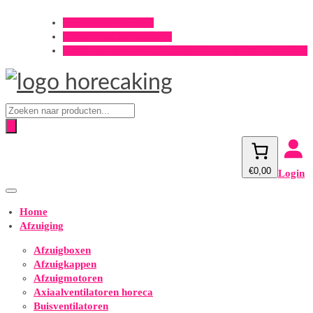
Offerte aanvragen?
Onderhoud aanvragen?
Gratis verzending v.a. €500,- (m.u.v. spirobuizen 3m)
Producten
zoeken
€0,00
Login
Home
Afzuiging
Afzuigboxen
Afzuigkappen
Afzuigmotoren
Axiaalventilatoren horeca
Buisventilatoren