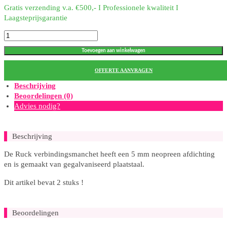
€53,98.
€26,99.
Gratis verzending v.a. €500,- I Professionele kwaliteit I
Laagsteprijsgarantie
Verbindingsmanchet
400
Toevoegen aan winkelwagen
mm
–
OFFERTE AANVRAGEN
2
stuks
Beschrijving
aantal
Beoordelingen (0)
Advies nodig?
Beschrijving
De Ruck verbindingsmanchet heeft een 5 mm neopreen afdichting
en is gemaakt van gegalvaniseerd plaatstaal.
Dit artikel bevat 2 stuks !
Beoordelingen