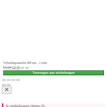
Verbindingsmanchet 400 mm – 2 stuks
Oorspronkelijke
Huidige
€
53,98
€
26,99
excl. btw
prijs
prijs
Toevoegen aan winkelwagen
was:
is:
€53,98.
€26,99.
Je winkelwagen
(items: 0)