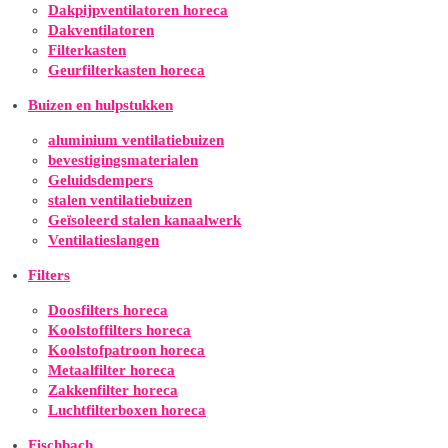
Dakpijpventilatoren horeca
Dakventilatoren
Filterkasten
Geurfilterkasten horeca
Buizen en hulpstukken
aluminium ventilatiebuizen
bevestigingsmaterialen
Geluidsdempers
stalen ventilatiebuizen
Geïsoleerd stalen kanaalwerk
Ventilatieslangen
Filters
Doosfilters horeca
Koolstoffilters horeca
Koolstofpatroon horeca
Metaalfilter horeca
Zakkenfilter horeca
Luchtfilterboxen horeca
Fischbach