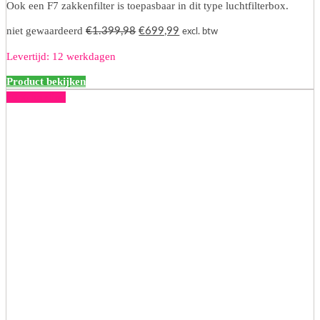
Ook een F7 zakkenfilter is toepasbaar in dit type luchtfilterbox.
Oorspronkelijke
Huidige
niet gewaardeerd
€
1.399,98
€
699,99
excl. btw
prijs
prijs
Levertijd: 12 werkdagen
was:
is:
€1.399,98.
€699,99.
Product bekijken
50% korting