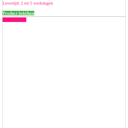
Levertijd: 2 tot 5 werkdagen
was:
is:
€119,98.
€59,99.
Product bekijken
50% korting