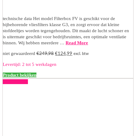
technische data Het model Filterbox FV is geschikt voor de
bijbehorende vliesfilters klasse G3, en zorgt ervoor dat kleine
stofdeeltjes worden tegengehouden. Dit maakt de lucht schoner en
is uitermate geschikt voor bedrijfsruimtes, een optimale ventilatie
binnen. Wij hebben meerdere …
Read More
Oorspronkelijke
Huidige
niet gewaardeerd
€
249,98
€
124,99
excl. btw
prijs
prijs
Levertijd: 2 tot 5 werkdagen
was:
is:
€249,98.
€124,99.
Product bekijken
50% korting