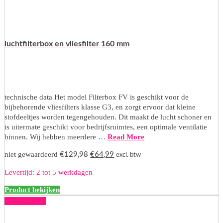
luchtfilterbox en vliesfilter 160 mm
technische data Het model Filterbox FV is geschikt voor de
bijbehorende vliesfilters klasse G3, en zorgt ervoor dat kleine
stofdeeltjes worden tegengehouden. Dit maakt de lucht schoner en
is uitermate geschikt voor bedrijfsruimtes, een optimale ventilatie
binnen. Wij hebben meerdere …
Read More
Oorspronkelijke
Huidige
niet gewaardeerd
€
129,98
€
64,99
excl. btw
prijs
prijs
Levertijd: 2 tot 5 werkdagen
was:
is:
€129,98.
€64,99.
Product bekijken
50% korting