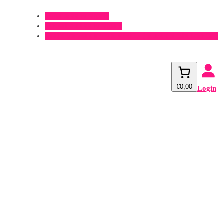
Offerte aanvragen?
Onderhoud aanvragen?
Gratis verzending v.a. €500,- (m.u.v. spirobuizen 3m)
€0,00
Login