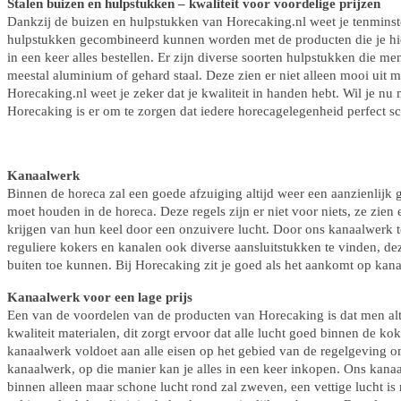
Stalen buizen en hulpstukken – kwaliteit voor voordelige prijzen
Dankzij de buizen en hulpstukken van Horecaking.nl weet je tenminste
hulpstukken gecombineerd kunnen worden met de producten die je hier 
in een keer alles bestellen. Er zijn diverse soorten hulpstukken die m
meestal aluminium of gehard staal. Deze zien er niet alleen mooi uit 
Horecaking.nl weet je zeker dat je kwaliteit in handen hebt. Wil je n
Horecaking is er om te zorgen dat iedere horecagelegenheid perfect sc
Kanaalwerk
Binnen de horeca zal een goede afzuiging altijd weer een aanzienlijk gr
moet houden in de horeca. Deze regels zijn er niet voor niets, ze zien 
krijgen van hun keel door een onzuivere lucht. Door ons kanaalwerk t
reguliere kokers en kanalen ook diverse aansluitstukken te vinden, de
buiten toe kunnen. Bij Horecaking zit je goed als het aankomt op kan
Kanaalwerk voor een lage prijs
Een van de voordelen van de producten van Horecaking is dat men alti
kwaliteit materialen, dit zorgt ervoor dat alle lucht goed binnen de kok
kanaalwerk voldoet aan alle eisen op het gebied van de regelgeving o
kanaalwerk, op die manier kan je alles in een keer inkopen. Ons kanaal
binnen alleen maar schone lucht rond zal zweven, een vettige lucht is