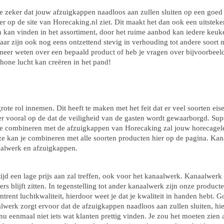
 zeker dat jouw afzuigkappen naadloos aan zullen sluiten op een goed a
op de site van Horecaking.nl ziet. Dit maakt het dan ook een uitsteken
en kan vinden in het assortiment, door het ruime aanbod kan iedere keuk
maar zijn ook nog eens ontzettend stevig in verhouding tot andere soort
u meer weten over een bepaald product of heb je vragen over bijvoorbeeld
hone lucht kan creëren in het pand!
ote rol innemen. Dit heeft te maken met het feit dat er veel soorten eis
er vooral op de dat de veiligheid van de gasten wordt gewaarborgd. Super 
e combineren met de afzuigkappen van Horecaking zal jouw horecagelege
ze kan je combineren met alle soorten producten hier op de pagina. Kan
aalwerk en afzuigkappen.
jd een lage prijs aan zal treffen, ook voor het kanaalwerk. Kanaalwer
ers blijft zitten. In tegenstelling tot ander kanaalwerk zijn onze produc
mtrent luchtkwaliteit, hierdoor weet je dat je kwaliteit in handen heb
werk zorgt ervoor dat de afzuigkappen naadloos aan zullen sluiten, hier
 nu eenmaal niet iets wat klanten prettig vinden. Je zou het moeten zie