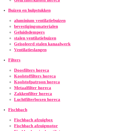
Geurfilterkasten horeca
Buizen en hulpstukken
aluminium ventilatiebuizen
bevestigingsmaterialen
Geluidsdempers
stalen ventilatiebuizen
Geïsoleerd stalen kanaalwerk
Ventilatieslangen
Filters
Doosfilters horeca
Koolstoffilters horeca
Koolstofpatroon horeca
Metaalfilter horeca
Zakkenfilter horeca
Luchtfilterboxen horeca
Fischbach
Fischbach afzuigbox
Fischbach afzuigmotor