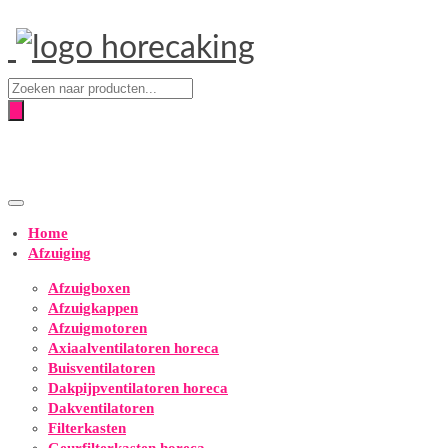
Producten
zoeken
Home
Afzuiging
Afzuigboxen
Afzuigkappen
Afzuigmotoren
Axiaalventilatoren horeca
Buisventilatoren
Dakpijpventilatoren horeca
Dakventilatoren
Filterkasten