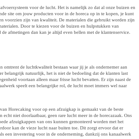
fvoersysteem voor de lucht. Het is namelijk zo dat al onze buizen en
de site om jouw producten voor in de horeca op in te kopen, je kunt
en voorzien zijn van kwaliteit. De materialen die gebruikt worden zijn
 materialen. Door te kiezen voor de buizen en hulpstukken van
 de afmetingen dan kan je altijd even bellen met de klantenservice.
en omtrent de luchtkwaliteit bestaan waar jij je als ondernemer aan
belangrijk natuurlijk, het is niet de bedoeling dat de klanten last
nheid voortaan alleen maar frisse lucht bevatten. Er zijn naast de
aalwerk speelt een belangrijke rol, de lucht moet immers wel naar
k van Horecaking voor op een afzuigkap is gemaakt van de beste
ten echt niet doorlaatbaar, geen rare lucht meer in de horecazaak. Ons
t. Goede afzuigkappen van ons kunnen gemonteerd worden met het
door kan de vieze lucht naar buiten toe. Dit zorgt ervoor dat er
n als een investering voor in de onderneming, dankzij ons kanaalwerk