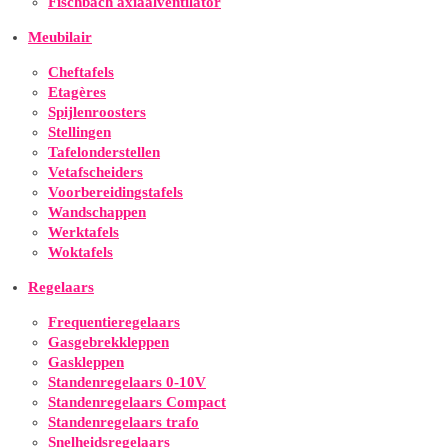
Fischbach axiaalventilator
Meubilair
Cheftafels
Etagères
Spijlenroosters
Stellingen
Tafelonderstellen
Vetafscheiders
Voorbereidingstafels
Wandschappen
Werktafels
Woktafels
Regelaars
Frequentieregelaars
Gasgebrekkleppen
Gaskleppen
Standenregelaars 0-10V
Standenregelaars Compact
Standenregelaars trafo
Snelheidsregelaars