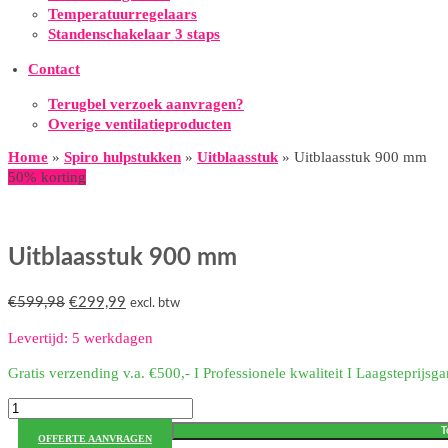
Temperatuurregelaars
Standenschakelaar 3 staps
Contact
Terugbel verzoek aanvragen?
Overige ventilatieproducten
Home
»
Spiro hulpstukken
»
Uitblaasstuk
»
Uitblaasstuk 900 mm
50% korting
Uitblaasstuk 900 mm
Oorspronkelijke
Huidige
€
599,98
€
299,99
excl. btw
prijs
prijs
Levertijd: 5 werkdagen
was:
is:
€599,98.
€299,99.
Gratis verzending v.a. €500,- I Professionele kwaliteit I Laagsteprijsga
Uitblaasstuk
900
T
OFFERTE AANVRAGEN
mm