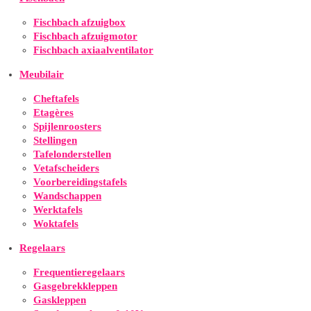
Fischbach afzuigbox
Fischbach afzuigmotor
Fischbach axiaalventilator
Meubilair
Cheftafels
Etagères
Spijlenroosters
Stellingen
Tafelonderstellen
Vetafscheiders
Voorbereidingstafels
Wandschappen
Werktafels
Woktafels
Regelaars
Frequentieregelaars
Gasgebrekkleppen
Gaskleppen