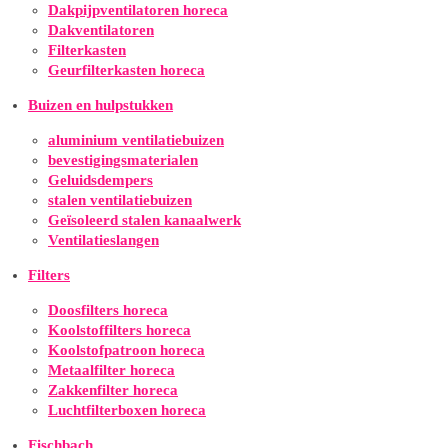
Dakpijpventilatoren horeca
Dakventilatoren
Filterkasten
Geurfilterkasten horeca
Buizen en hulpstukken
aluminium ventilatiebuizen
bevestigingsmaterialen
Geluidsdempers
stalen ventilatiebuizen
Geïsoleerd stalen kanaalwerk
Ventilatieslangen
Filters
Doosfilters horeca
Koolstoffilters horeca
Koolstofpatroon horeca
Metaalfilter horeca
Zakkenfilter horeca
Luchtfilterboxen horeca
Fischbach