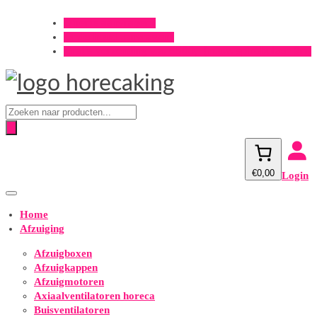
Offerte aanvragen?
Onderhoud aanvragen?
Gratis verzending v.a. €500,- (m.u.v. spirobuizen 3m)
Producten
zoeken
€0,00
Login
Home
Afzuiging
Afzuigboxen
Afzuigkappen
Afzuigmotoren
Axiaalventilatoren horeca
Buisventilatoren