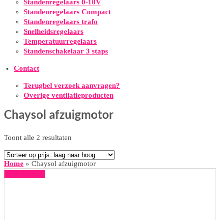
Standenregelaars 0-10V
Standenregelaars Compact
Standenregelaars trafo
Snelheidsregelaars
Temperatuurregelaars
Standenschakelaar 3 staps
Contact
Terugbel verzoek aanvragen?
Overige ventilatieproducten
Chaysol afzuigmotor
Gesorteerd
Toont alle 2 resultaten
op
prijs:
Home
»
Chaysol afzuigmotor
laag
50% korting
naar
hoog