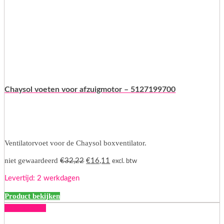
Chaysol voeten voor afzuigmotor – 5127199700
Ventilatorvoet voor de Chaysol boxventilator.
Oorspronkelijke
Huidige
niet gewaardeerd
€
32,22
€
16,11
excl. btw
prijs
prijs
Levertijd: 2 werkdagen
was:
is:
€32,22.
€16,11.
Product bekijken
50% korting