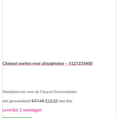
Chaysol voeten voor afzuigmotor – 5127233400
Ventilatorvoet voor de Chaysol boxventilator.
Oorspronkelijke
Huidige
niet gewaardeerd
€
37,68
€
18,84
excl. btw
prijs
prijs
Levertijd: 2 werkdagen
was:
is:
€37,68.
€18,84.